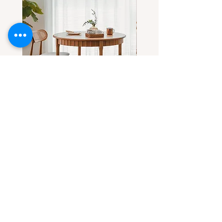
โต๊ะกลมไม้แอช-ไม้เชอร์รี่(เลือกไม้
โต๊ะกลมไม้เชอร์รี่ ดีไซน์โด
ได้) ทรงสวยที่ทุกคนตามหา
ขาโต๊ะทรงลอน
ราคาขายลด
ราคาขายลด
ราคาเริ่มต้นที่
฿32,900.00
ราคาเริ่มต้นที่
Contact Us
บริษัท คาซ่า แกรนด์ จำกัด
โทร
091-814-4808
E-mail :
casa.grandy.co@gmail.com
line@ : @casa.grandy (มี@)
Instagram/TikTok : casa.grandy