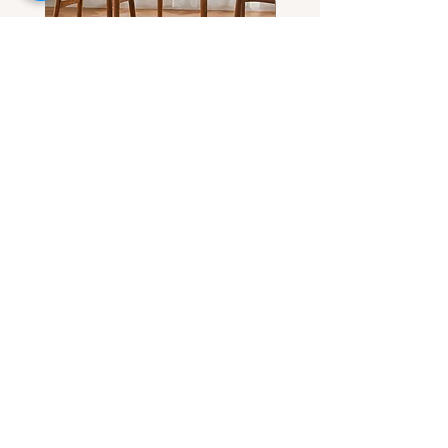
โต๊ะกลมไม้แอช-ไม้เชอร์รี่(เลือกไม้
โต๊ะกลมไม้เชอร์รี่ ดีไซน์โด
ได้) ทรงสวยที่ทุกคนตามหา
ขาโต๊ะทรงลอน
ราคาขายลด
ราคาขายลด
ราคาเริ่มต้นที่
฿32,900.00
ราคาเริ่มต้นที่
Contact Us
บริษัท คาซ่า แกรนด์ จำกัด
โทร
091-814-4808
E-mail :
casa.grandy.co@gmail.com
line@ : @casa.grandy (มี@)
Instagram/TikTok : casa.grandy
Follow us :
We Accept :
© Proudly Created By CASA GRAND CO., LTD