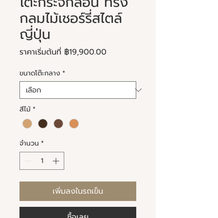
โต๊ะกระจกลอน ทรง
กลมไม้เชอร์รี่สไตล์
ญี่ปุ่น
ราคา
ราคาเริ่มต้นที่
฿19,900.00
ขาย
ขนาดโต๊ะกลาง
*
ลด
สีไม้
*
จำนวน
*
เพิ่มลงในรถเข็น
ซื้อเลย