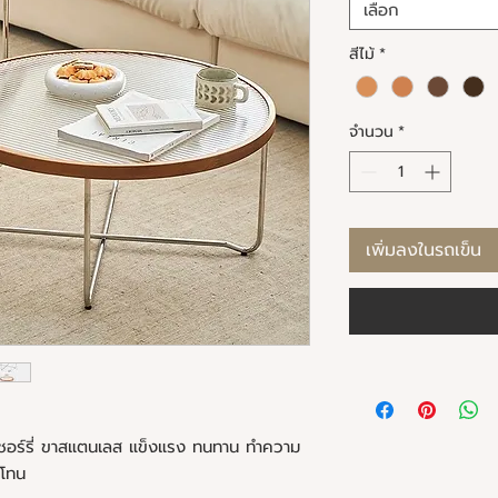
เลือก
สีไม้
*
จำนวน
*
เพิ่มลงในรถเข็น
ชอร์รี่ ขาสแตนเลส แข็งแรง ทนทาน ทำความ
กโทน