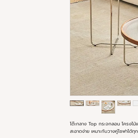
โต๊ะกลาง Top กระจกลอน โครงไม้เ
สะอาดง่าย เหมาะกับวางคู่โซฟาได้ทุ