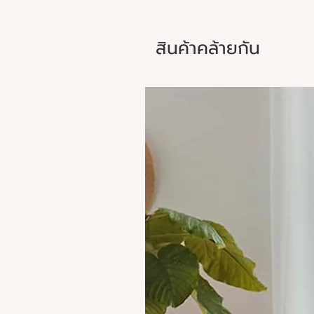
สินค้าคล้ายกัน