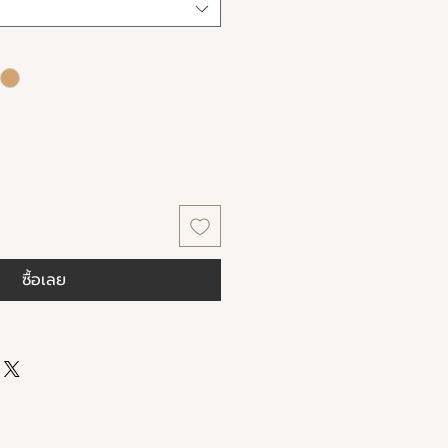
ซื้อเลย