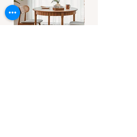
โต๊ะกลมไม้แอช-ไม้เชอร์รี่(เลือกไม้
โต๊ะกลมไม้เชอร์รี่ ดีไซน์โด
ได้) ทรงสวยที่ทุกคนตามหา
ขาโต๊ะทรงลอน
ราคาขายลด
ราคาขายลด
ราคาเริ่มต้นที่
฿32,900.00
ราคาเริ่มต้นที่
Contact Us
บริษัท คาซ่า แกรนด์ จำกัด
โทร
091-814-4808
E-mail :
casa.grandy.co@gmail.com
line@ : @casa.grandy (มี@)
Instagram/TikTok : casa.grandy
Follow us :