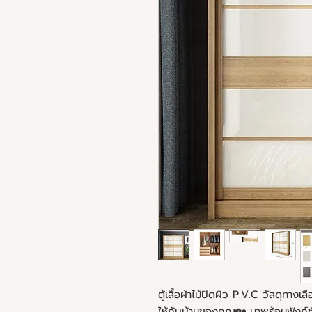
ตู้เสื้อผ้าไม้ปิดผิว P.V.C วัสดุทา
ให้กับบ้านของคุณ🏡 มาพร้อมฟังก์ชั