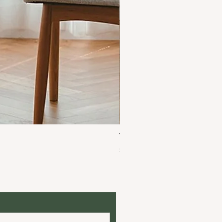
โต๊ะกลมไม้เชอร์รี่ ดีไซน์โดดเด
ราคาขายลด
ราคาเริ่มต้นที่
฿31,900.00