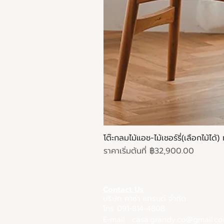
โต๊ะกลมไม้แอช-ไม้เชอร์รี่(เลือกไม้ไ
ราคาขายลด
ราคาเริ่มต้นที่
฿32,900.00
Contact Us
บริษัท คาซ่า แกรนด์ จำกัด
โทร 091-814-4808
E-mail :
casa.grandy.co@gmail.c