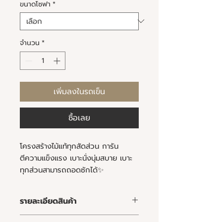
ขนาดโซฟา
*
จำนวน
*
เพิ่มลงในรถเข็น
ซื้อเลย
โครงสร้างไม้แท้ทุกสัดส่วน การัน
ตีความแข็งแรง เบาะนั่งนุ่มสบาย เบาะ
ทุกส่วนสามารถถอดซักได้✨
รายละเอียดสินค้า
คุณลูกค้าสามารถเลือกชนิดและสีของ