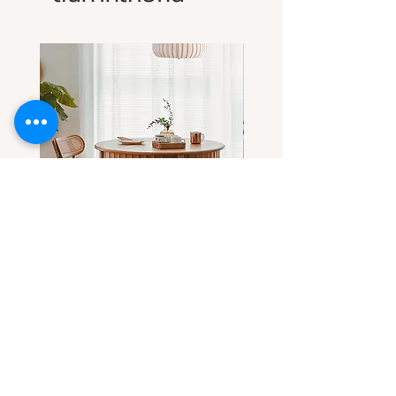
โต๊ะกลมไม้แอช-ไม้เชอร์รี่(เลือกไม้
โต๊ะกลมไม้เชอร์รี่ ดีไซน์โด
ได้) ทรงสวยที่ทุกคนตามหา
ขาโต๊ะทรงลอน
ราคาขายลด
ราคาขายลด
ราคาเริ่มต้นที่
฿32,900.00
ราคาเริ่มต้นที่
Contact Us