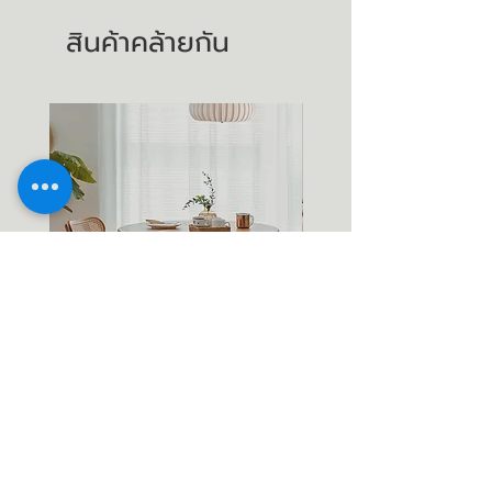
สินค้าคล้ายกัน
โต๊ะกลมไม้แอช-ไม้เชอร์รี่(เลือกไม้
โต๊ะกลมไม้เชอร์รี่ ดีไซน์โด
ได้) ทรงสวยที่ทุกคนตามหา
ขาโต๊ะทรงลอน
ราคาขายลด
ราคาขายลด
ราคาเริ่มต้นที่
฿32,900.00
ราคาเริ่มต้นที่