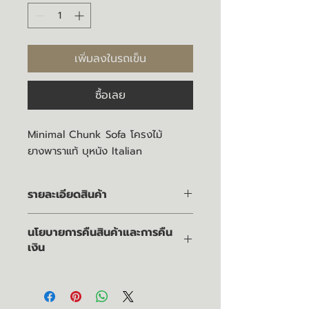
เพิ่มลงในรถเข็น
ซื้อเลย
Minimal Chunk Sofa โครงไม้
ยางพาราแท้ บุหนัง Italian
รายละเอียดสินค้า
คุณลูกค้าสามารถเลือกชนิดและสีของ
นโยบายการคืนสินค้าและการคืน
ไม้ วัสดุและสีของผ้าหรือหนัง ความนิ่ม
เงิน
ของเบาะ และขนาดของโซฟาให้เหมาะสม
กับพื้นที่
นโยบายการคืนสินค้าและการคืนเงิน
การทำความสะอาด :
จุดเด่นของมาร์ชเมลโลโซฟา :