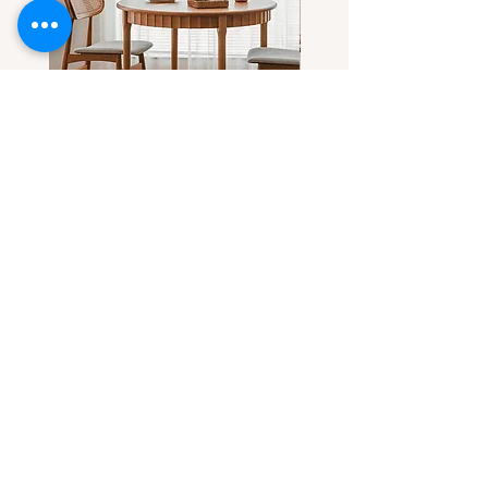
โต๊ะกลมไม้แอช-ไม้เชอร์รี่(เลือกไม้
โต๊ะกลมไม้เชอร์รี่ ดีไซน์โด
ได้) ทรงสวยที่ทุกคนตามหา
ขาโต๊ะทรงลอน
ราคาขายลด
ราคาขายลด
ราคาเริ่มต้นที่
฿32,900.00
ราคาเริ่มต้นที่
Contact Us
บริษัท คาซ่า แกรนด์ จำกัด
โทร
091-814-4808
E-mail :
casa.grandy.co@gmail.com
line@ : @casa.grandy (มี@)
Instagram/TikTok : casa.grandy
Follow us :
We Accept :