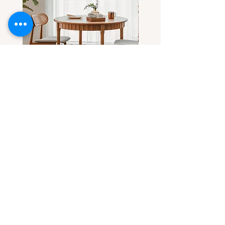
โต๊ะกลมไม้แอช-ไม้เชอร์รี่(เลือกไม้
โต๊ะกลมไม้เชอร์รี่ ดีไซน์โด
ได้) ทรงสวยที่ทุกคนตามหา
ขาโต๊ะทรงลอน
ราคาขายลด
ราคาขายลด
ราคาเริ่มต้นที่
฿32,900.00
ราคาเริ่มต้นที่
Contact Us
บริษัท คาซ่า แกรนด์ จำกัด
โทร
091-814-4808
E-mail :
casa.grandy.co@gmail.com
line@ : @casa.grandy (มี@)
Instagram/TikTok : casa.grandy
Follow us :