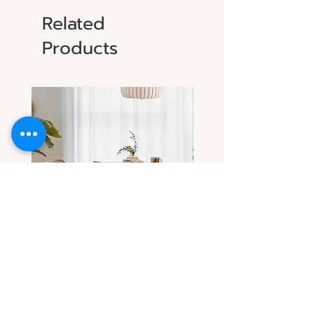
Related
Products
โต๊ะกลมไม้แอช-ไม้เชอร์รี่(เลือกไม้
โต๊ะกลมไม้เชอร์รี่ ดีไซน์โด
ได้) ทรงสวยที่ทุกคนตามหา
ขาโต๊ะทรงลอน
Sale Price
Sale Price
From
THB 32,900.00
From
THB 31,900.00