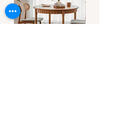
โต๊ะกลมไม้แอช-ไม้เชอร์รี่(เลือกไม้
โต๊ะกลมไม้เชอร์รี่ ดีไซน์โด
ได้) ทรงสวยที่ทุกคนตามหา
ขาโต๊ะทรงลอน
Sale Price
Sale Price
From
THB 32,900.00
From
THB 31,900.00
Contact Us
Casa Grand Company Limited
Call
091-814-4808
E-mail :
casa.grandy.co@gmail.com
line@ : @casa.grandy (with@)
Instagram/TikTok : casa.grandy
Follow us :