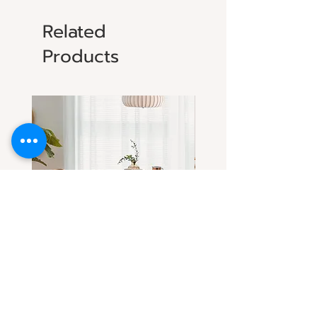
Related
Products
โต๊ะกลมไม้แอช-ไม้เชอร์รี่(เลือกไม้
โต๊ะกลมไม้เชอร์รี่ ดีไซน์โด
ได้) ทรงสวยที่ทุกคนตามหา
ขาโต๊ะทรงลอน
Sale Price
Sale Price
From
THB 32,900.00
From
THB 31,900.00