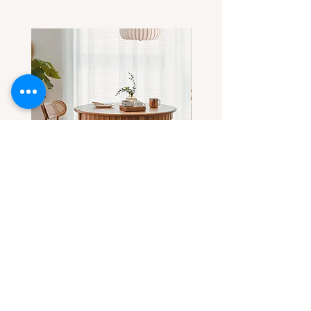
โต๊ะกลมไม้แอช-ไม้เชอร์รี่(เลือกไม้
โต๊ะกลมไม้เชอร์รี่ ดีไซน์โด
ได้) ทรงสวยที่ทุกคนตามหา
ขาโต๊ะทรงลอน
Sale Price
Sale Price
From
THB 32,900.00
From
THB 31,900.00
Contact Us
Casa Grand Company Limited