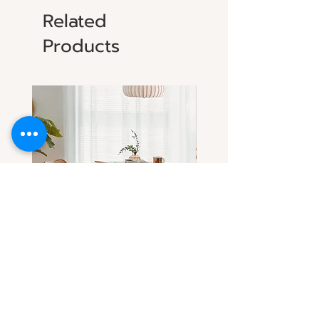
Related
Products
โต๊ะกลมไม้แอช-ไม้เชอร์รี่(เลือกไม้
โต๊ะกลมไม้เชอร์รี่ ดีไซน์โด
ได้) ทรงสวยที่ทุกคนตามหา
ขาโต๊ะทรงลอน
Sale Price
Sale Price
From
THB 32,900.00
From
THB 31,900.00