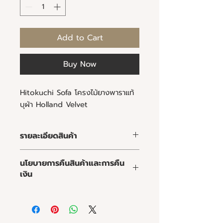
Add to Cart
Buy Now
Hitokuchi Sofa โครงไม้ยางพาราแท้
บุผ้า Holland Velvet
รายละเอียดสินค้า
คุณลูกค้าสามารถเลือกชนิดและสีของ
นโยบายการคืนสินค้าและการคืน
ไม้ วัสดุและสีของผ้าหรือหนัง ความนิ่ม
เงิน
ของเบาะ และขนาดของโซฟาให้เหมาะสม
กับพื้นที่
นโยบายการคืนสินค้าและการคืนเงิน
การทำความสะอาด :
จุดเด่นของมาร์ชเมลโลโซฟา :