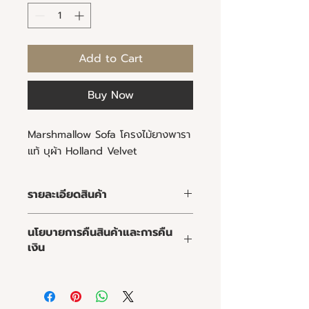
Add to Cart
Buy Now
Marshmallow Sofa โครงไม้ยางพารา
แท้ บุผ้า Holland Velvet
รายละเอียดสินค้า
คุณลูกค้าสามารถเลือกชนิดและสีของ
นโยบายการคืนสินค้าและการคืน
ไม้ วัสดุและสีของผ้าหรือหนัง ความนิ่ม
เงิน
ของเบาะ และขนาดของโซฟาให้เหมาะสม
กับพื้นที่
นโยบายการคืนสินค้าและการคืนเงิน
การทำความสะอาด :
จุดเด่นของมาร์ชเมลโลโซฟา :