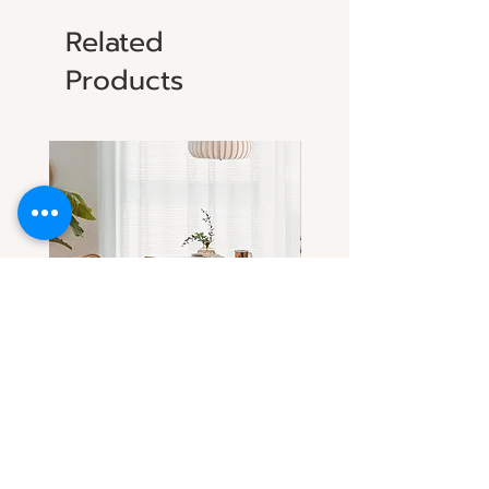
Related
Products
โต๊ะกลมไม้แอช-ไม้เชอร์รี่(เลือกไม้
โต๊ะกลมไม้เชอร์รี่ ดีไซน์โด
ได้) ทรงสวยที่ทุกคนตามหา
ขาโต๊ะทรงลอน
Sale Price
Sale Price
From
THB 32,900.00
From
THB 31,900.00