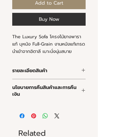
Add to Cart
Buy Now
The Luxury Sofa โครงไม้ยางพารา
แท้ บุหนัง Full-Grain งานหนังแท้เกรด
นำเข้าจากอิตาลี เบาะนั่งนุ่มสบาย
รายละเอียดสินค้า
คุณลูกค้าสามารถเลือกชนิดและสีของ
นโยบายการคืนสินค้าและการคืน
ไม้ วัสดุและสีของผ้าหรือหนัง ความนิ่ม
เงิน
ของเบาะ และขนาดของโซฟาให้เหมาะสม
กับพื้นที่
นโยบายการคืนสินค้าและการคืนเงิน
การทำความสะอาด :
จุดเด่นของมาร์ชเมลโลโซฟา :
Related