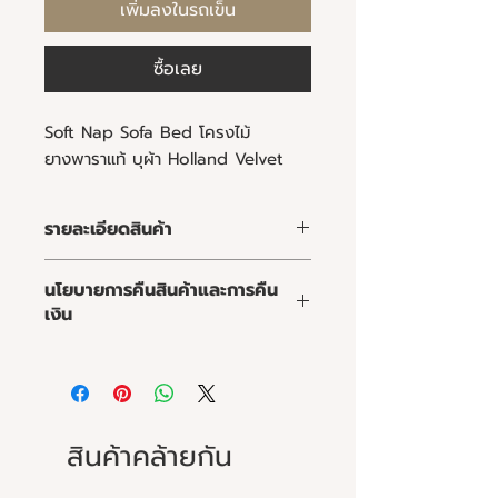
เพิ่มลงในรถเข็น
ซื้อเลย
Soft Nap Sofa Bed โครงไม้
ยางพาราแท้ บุผ้า Holland Velvet
รายละเอียดสินค้า
คุณลูกค้าสามารถเลือกชนิดและสีของ
นโยบายการคืนสินค้าและการคืน
ไม้ วัสดุและสีของผ้าหรือหนัง ความนิ่ม
เงิน
ของเบาะ และขนาดของโซฟาให้เหมาะสม
กับพื้นที่
นโยบายการคืนสินค้าและการคืนเงิน
การทำความสะอาด :
จุดเด่นของมาร์ชเมลโลโซฟา :
สินค้าคล้ายกัน