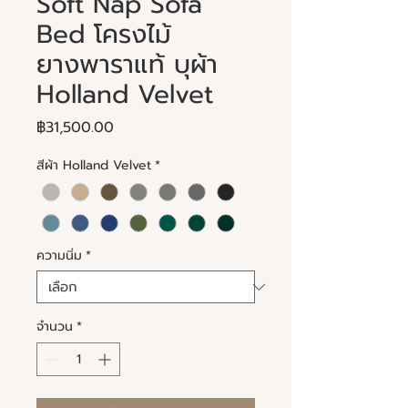
Soft Nap Sofa
Bed โครงไม้
ยางพาราแท้ บุผ้า
Holland Velvet
ราคา
฿31,500.00
สีผ้า Holland Velvet
*
ความนิ่ม
*
จำนวน
*