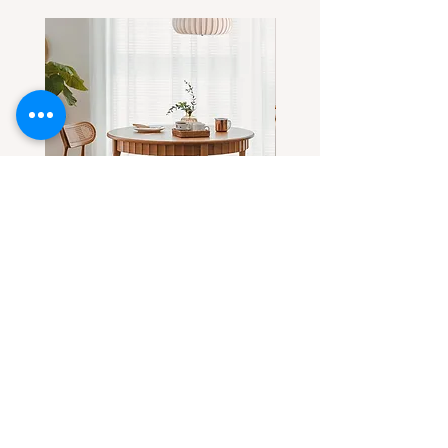
โต๊ะกลมไม้แอช-ไม้เชอร์รี่(เลือกไม้
โต๊ะกลมไม้เชอร์รี่ ดีไซน์โด
ได้) ทรงสวยที่ทุกคนตามหา
ขาโต๊ะทรงลอน
ราคาขายลด
ราคาขายลด
ราคาเริ่มต้นที่
฿32,900.00
ราคาเริ่มต้นที่
Contact Us
บริษัท คาซ่า แกรนด์ จำกัด
โทร
091-814-4808
E-mail :
casa.grandy.co@gmail.com