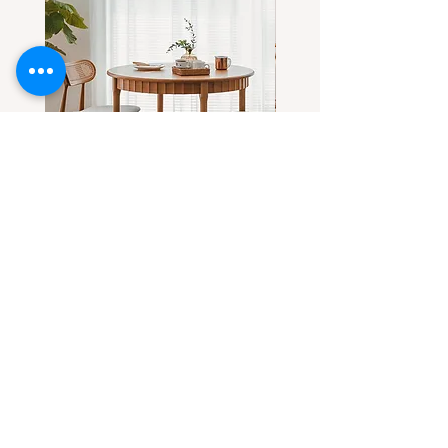
โต๊ะกลมไม้แอช-ไม้เชอร์รี่(เลือกไม้
โต๊ะกลมไม้เชอร์รี่ ดีไซน์โด
ได้) ทรงสวยที่ทุกคนตามหา
ขาโต๊ะทรงลอน
Sale Price
Sale Price
From
THB 32,900.00
From
THB 31,900.00
Contact Us
Casa Grand Company Limited
Call
091-814-4808
E-mail :
casa.grandy.co@gmail.com
line@ : @casa.grandy (with@)
Instagram/TikTok : casa.grandy