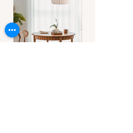
โต๊ะกลมไม้แอช-ไม้เชอร์รี่(เลือกไม้
โต๊ะกลมไม้เชอร์รี่ ดีไซน์โด
ได้) ทรงสวยที่ทุกคนตามหา
ขาโต๊ะทรงลอน
Sale Price
Sale Price
From
THB 32,900.00
From
THB 31,900.00
Contact Us
Casa Grand Company Limited
Call
091-814-4808
E-mail :
casa.grandy.co@gmail.com
line@ : @casa.grandy (with@)