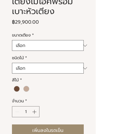
เตียงไม้โอ๊คพร้อม
เบาะหัวเตียง
ราคา
฿29,900.00
ขนาดเตียง
*
ชนิดไม้
*
สีไม้
*
จำนวน
*
เพิ่มลงในรถเข็น