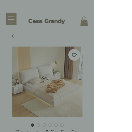
Casa Grandy